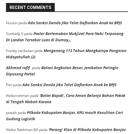
RECENT COMMENTS
Ada Sanksi Denda Jika Telat Daftarkan Anak ke BPJS
Husein
pada
Poster Bertemakan Mukjizat Para Nabi Terpasang
Sonhadji S
pada
Di London Tersebar Luas di Dumay,,,
Mengenang 113 Tahun Mangkatnya Pangeran
Franky saribulan
pada
Hidayatullah (2)
Akhmad rafif
Batasi Angkutan Besar, Jembatan Paringin
pada
Dipasang Portal
Ada Sanksi Denda Jika Telat Daftarkan Anak ke BPJS
Fitri
pada
‘Balon Bapok’, Cara Aman Belanja Bahan Pokok
Abdurrahman
pada
di Tengah Wabah Korona
Pilkada Kabupaten Banjar, KPU masih Kesulitan Cari
jawiah
pada
Gudang Logistik
‘Perang’ Klan di Pilkada Kabupaten Banjar,
Abdur Rakhman BA
pada