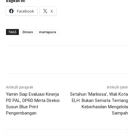
Bagikan ini:
Facebook
X
TAGS
Dinsos
martapura
Artikulli paraprak
Artikulli tjetër
Yamin Siap Evaluasi Kinerja
Setahun ‘Markissa’, Wali Kota
PD PAL, DPRD Minta Direksi
ELH: Bukan Semata Tentang
Susun Blue Print
Keberhasilan Mengelola
Pengembangan
Sampah