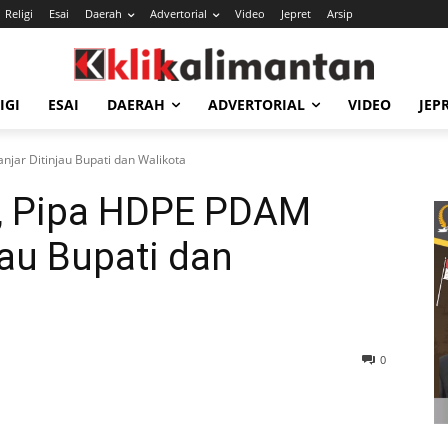
Religi
Esai
Daerah
Advertorial
Video
Jepret
Arsip
IGI
ESAI
DAERAH
ADVERTORIAL
VIDEO
JEP
jar Ditinjau Bupati dan Walikota
M, Pipa HDPE PDAM
jau Bupati dan
0