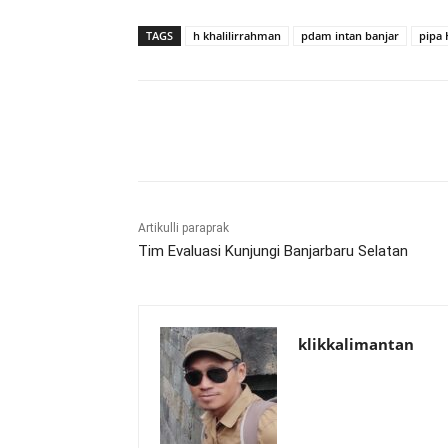
TAGS
h khalilirrahman
pdam intan banjar
pipa
Bagikan
Artikulli paraprak
Tim Evaluasi Kunjungi Banjarbaru Selatan
klikkalimantan