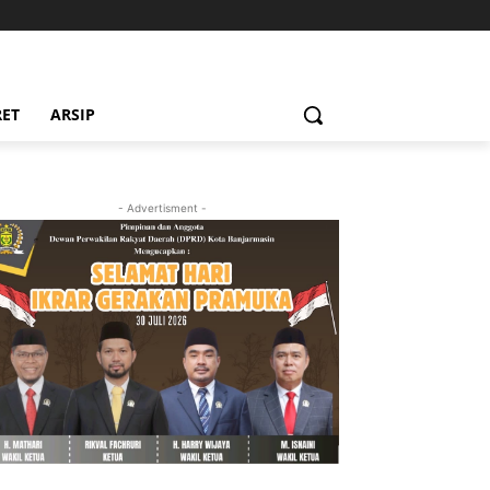
RET
ARSIP
- Advertisment -