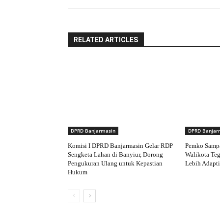
RELATED ARTICLES
DPRD Banjarmasin
DPRD Banjar
Komisi I DPRD Banjarmasin Gelar RDP
Pemko Samp
Sengketa Lahan di Banyiur, Dorong
Walikota Te
Pengukuran Ulang untuk Kepastian
Lebih Adapti
Hukum