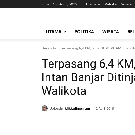
Jumat, Agustus 7, 2026
Utama
Politika
Wisata
UTAMA
POLITIKA
WISATA
REL
Beranda
Terpasang 6,4 KM, Pipa HDPE PDAM Intan Ban
Terpasang 6,4 K
Intan Banjar Ditin
Walikota
Uploader
klikkalimantan
12 April 2019
Bagikan