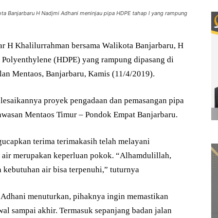
ota Banjarbaru H Nadjmi Adhani meninjau pipa HDPE tahap I yang rampung
ar H Khalilurrahman bersama Walikota Banjarbaru, H
y Polyenthylene (HDPE) yang rampung dipasang di
Jalan Mentaos, Banjarbaru, Kamis (11/4/2019).
elesaikannya proyek pengadaan dan pemasangan pipa
kawasan Mentaos Timur – Pondok Empat Banjarbaru.
ucapkan terima terimakasih telah melayani
 air merupakan keperluan pokok. “Alhamdulillah,
ga kebutuhan air bisa terpenuhi,” tuturnya
i Adhani menuturkan, pihaknya ingin memastikan
wal sampai akhir. Termasuk sepanjang badan jalan