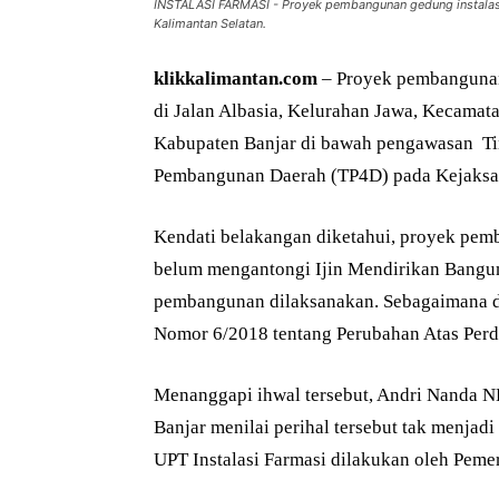
INSTALASI FARMASI - Proyek pembangunan gedung instalasi f
Kalimantan Selatan.
klikkalimantan.com
– Proyek pembangunan 
di Jalan Albasia, Kelurahan Jawa, Kecamat
Kabupaten Banjar di bawah pengawasan T
Pembangunan Daerah (TP4D) pada Kejaksaa
Kendati belakangan diketahui, proyek pem
belum mengantongi Ijin Mendirikan Bangun
pembangunan dilaksanakan. Sebagaimana d
Nomor 6/2018 tentang Perubahan Atas Per
Menanggapi ihwal tersebut, Andri Nanda NH
Banjar menilai perihal tersebut tak menj
UPT Instalasi Farmasi dilakukan oleh Peme