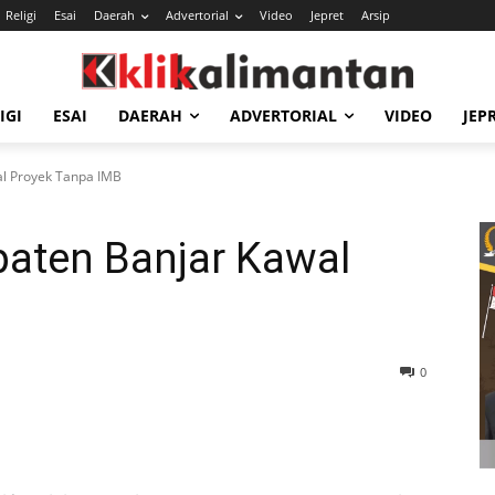
Religi
Esai
Daerah
Advertorial
Video
Jepret
Arsip
IGI
ESAI
DAERAH
ADVERTORIAL
VIDEO
JEP
al Proyek Tanpa IMB
paten Banjar Kawal
0