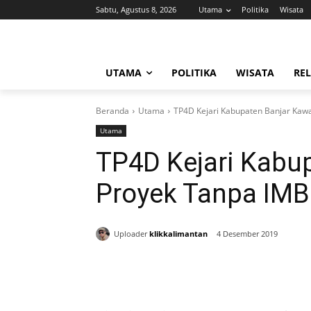
Sabtu, Agustus 8, 2026
Utama
Politika
Wisata
UTAMA
POLITIKA
WISATA
REL
Beranda
Utama
TP4D Kejari Kabupaten Banjar Kaw
Utama
TP4D Kejari Kabu
Proyek Tanpa IMB
Uploader
klikkalimantan
4 Desember 2019
Bagikan