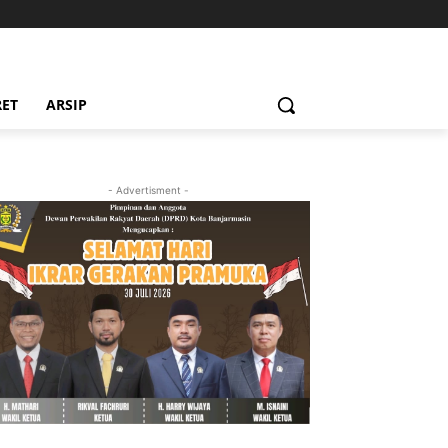
RET
ARSIP
- Advertisment -