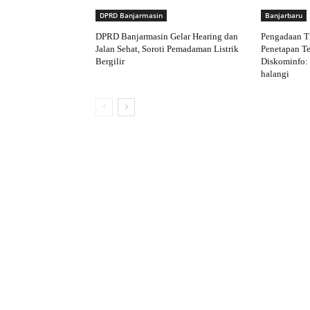
DPRD Banjarmasin
Banjarbaru
DPRD Banjarmasin Gelar Hearing dan
Pengadaan T
Jalan Sehat, Soroti Pemadaman Listrik
Penetapan Te
Bergilir
Diskominfo:
halangi