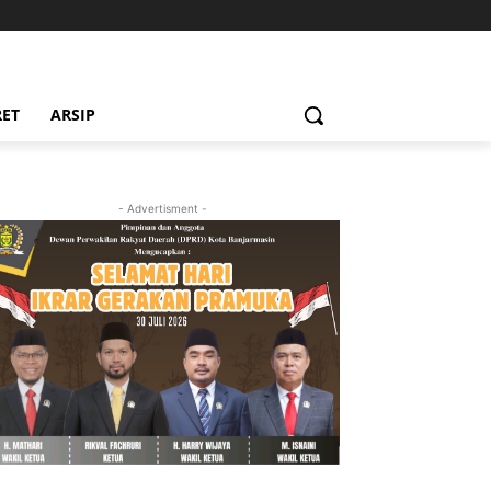
RET
ARSIP
- Advertisment -