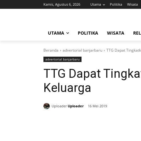
Kamis, Agustus 6, 2026
Utama
Politika
Wisata
UTAMA
POLITIKA
WISATA
REL
Beranda
advertorial banjarbaru
TTG Dapat Tingkat
advertorial banjarbaru
TTG Dapat Tingk
Keluarga
Uploader
Uploader
16 Mei 2019
Bagikan