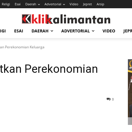
Religi
Esai
Daerah
Advertorial
Video
Jepret
Arsip
IGI
ESAI
DAERAH
ADVERTORIAL
VIDEO
JEP
kan Perekonomian Keluarga
atkan Perekonomian
0