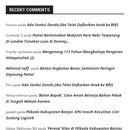
RECENT COMMENTS
Ada Sanksi Denda Jika Telat Daftarkan Anak ke BPJS
Husein
pada
Poster Bertemakan Mukjizat Para Nabi Terpasang
Sonhadji S
pada
Di London Tersebar Luas di Dumay,,,
Mengenang 113 Tahun Mangkatnya Pangeran
Franky saribulan
pada
Hidayatullah (2)
Akhmad rafif
Batasi Angkutan Besar, Jembatan Paringin
pada
Dipasang Portal
Ada Sanksi Denda Jika Telat Daftarkan Anak ke BPJS
Fitri
pada
‘Balon Bapok’, Cara Aman Belanja Bahan Pokok
Abdurrahman
pada
di Tengah Wabah Korona
Pilkada Kabupaten Banjar, KPU masih Kesulitan Cari
jawiah
pada
Gudang Logistik
‘Perang’ Klan di Pilkada Kabupaten Banjar,
Abdur Rakhman BA
pada