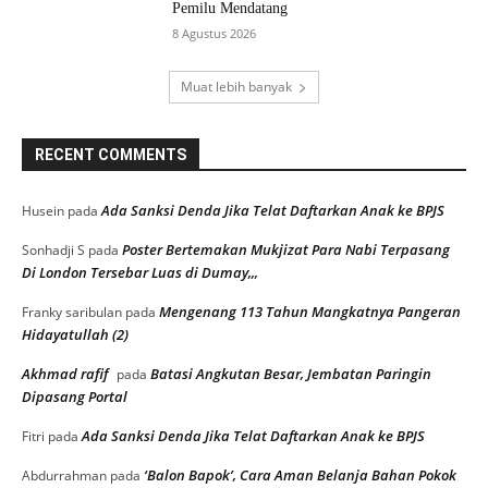
Pemilu Mendatang
8 Agustus 2026
Muat lebih banyak
RECENT COMMENTS
Ada Sanksi Denda Jika Telat Daftarkan Anak ke BPJS
Husein
pada
Poster Bertemakan Mukjizat Para Nabi Terpasang
Sonhadji S
pada
Di London Tersebar Luas di Dumay,,,
Mengenang 113 Tahun Mangkatnya Pangeran
Franky saribulan
pada
Hidayatullah (2)
Akhmad rafif
Batasi Angkutan Besar, Jembatan Paringin
pada
Dipasang Portal
Ada Sanksi Denda Jika Telat Daftarkan Anak ke BPJS
Fitri
pada
‘Balon Bapok’, Cara Aman Belanja Bahan Pokok
Abdurrahman
pada