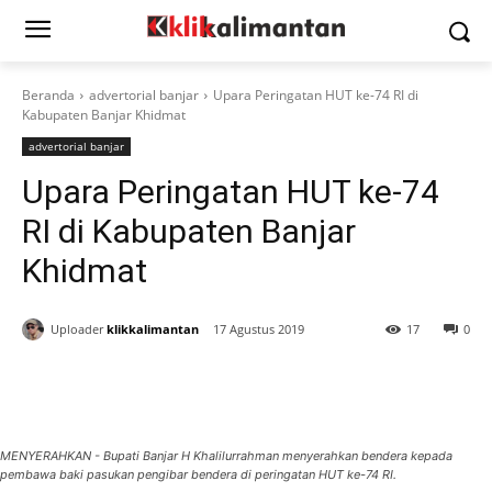
Beranda
advertorial banjar
Upara Peringatan HUT ke-74 RI di
Kabupaten Banjar Khidmat
advertorial banjar
Upara Peringatan HUT ke-74
RI di Kabupaten Banjar
Khidmat
Uploader
klikkalimantan
17 Agustus 2019
17
0
MENYERAHKAN - Bupati Banjar H Khalilurrahman menyerahkan bendera kepada
pembawa baki pasukan pengibar bendera di peringatan HUT ke-74 RI.