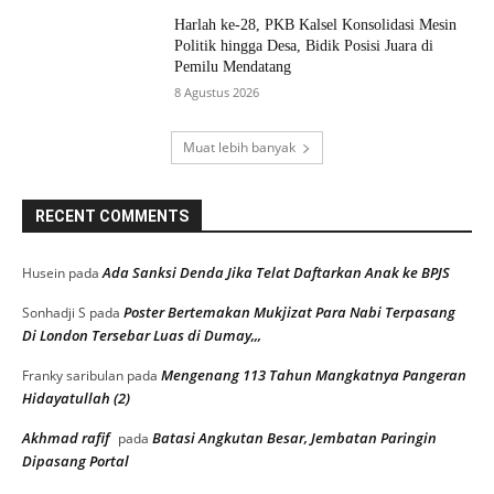
Harlah ke-28, PKB Kalsel Konsolidasi Mesin
Politik hingga Desa, Bidik Posisi Juara di
Pemilu Mendatang
8 Agustus 2026
Muat lebih banyak
RECENT COMMENTS
Ada Sanksi Denda Jika Telat Daftarkan Anak ke BPJS
Husein
pada
Poster Bertemakan Mukjizat Para Nabi Terpasang
Sonhadji S
pada
Di London Tersebar Luas di Dumay,,,
Mengenang 113 Tahun Mangkatnya Pangeran
Franky saribulan
pada
Hidayatullah (2)
Akhmad rafif
Batasi Angkutan Besar, Jembatan Paringin
pada
Dipasang Portal