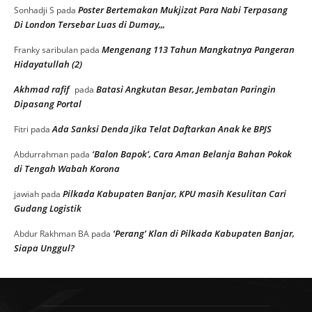
Poster Bertemakan Mukjizat Para Nabi Terpasang
Sonhadji S
pada
Di London Tersebar Luas di Dumay,,,
Mengenang 113 Tahun Mangkatnya Pangeran
Franky saribulan
pada
Hidayatullah (2)
Akhmad rafif
Batasi Angkutan Besar, Jembatan Paringin
pada
Dipasang Portal
Ada Sanksi Denda Jika Telat Daftarkan Anak ke BPJS
Fitri
pada
‘Balon Bapok’, Cara Aman Belanja Bahan Pokok
Abdurrahman
pada
di Tengah Wabah Korona
Pilkada Kabupaten Banjar, KPU masih Kesulitan Cari
jawiah
pada
Gudang Logistik
‘Perang’ Klan di Pilkada Kabupaten Banjar,
Abdur Rakhman BA
pada
Siapa Unggul?