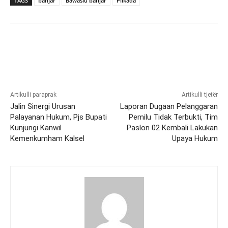
TAGS
banjar
Bawaslu banjar
Pilkada
Artikulli paraprak
Artikulli tjetër
Jalin Sinergi Urusan
Laporan Dugaan Pelanggaran
Palayanan Hukum, Pjs Bupati
Pemilu Tidak Terbukti, Tim
Kunjungi Kanwil
Paslon 02 Kembali Lakukan
Kemenkumham Kalsel
Upaya Hukum