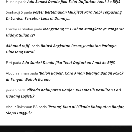
Ada Sanksi Denda Jika Telat Daftarkan Anak ke BPJS
Husein
pada
Poster Bertemakan Mukjizat Para Nabi Terpasang
Sonhadji S
pada
Di London Tersebar Luas di Dumay,,,
Mengenang 113 Tahun Mangkatnya Pangeran
Franky saribulan
pada
Hidayatullah (2)
Akhmad rafif
Batasi Angkutan Besar, Jembatan Paringin
pada
Dipasang Portal
Ada Sanksi Denda Jika Telat Daftarkan Anak ke BPJS
Fitri
pada
‘Balon Bapok’, Cara Aman Belanja Bahan Pokok
Abdurrahman
pada
di Tengah Wabah Korona
Pilkada Kabupaten Banjar, KPU masih Kesulitan Cari
jawiah
pada
Gudang Logistik
‘Perang’ Klan di Pilkada Kabupaten Banjar,
Abdur Rakhman BA
pada
Siapa Unggul?