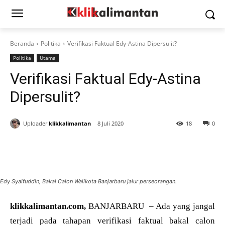
Beranda
Politika
Verifikasi Faktual Edy-Astina Dipersulit?
Politika
Utama
Verifikasi Faktual Edy-Astina
Dipersulit?
Uploader
klikkalimantan
8 Juli 2020
18
0
Edy Syaifuddin, Bakal Calon Walikota Banjarbaru jalur perseorangan.
klikkalimantan.com,
BANJARBARU – Ada yang jangal
terjadi pada tahapan verifikasi faktual bakal calon