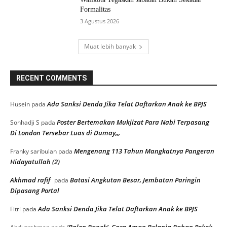
Formalitas
3 Agustus 2026
Muat lebih banyak
RECENT COMMENTS
Ada Sanksi Denda Jika Telat Daftarkan Anak ke BPJS
Husein
pada
Poster Bertemakan Mukjizat Para Nabi Terpasang
Sonhadji S
pada
Di London Tersebar Luas di Dumay,,,
Mengenang 113 Tahun Mangkatnya Pangeran
Franky saribulan
pada
Hidayatullah (2)
Akhmad rafif
Batasi Angkutan Besar, Jembatan Paringin
pada
Dipasang Portal
Ada Sanksi Denda Jika Telat Daftarkan Anak ke BPJS
Fitri
pada
‘Balon Bapok’, Cara Aman Belanja Bahan Pokok