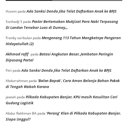
Ada Sanksi Denda Jika Telat Daftarkan Anak ke BPJS
Husein
pada
Poster Bertemakan Mukjizat Para Nabi Terpasang
Sonhadji S
pada
Di London Tersebar Luas di Dumay,,,
Mengenang 113 Tahun Mangkatnya Pangeran
Franky saribulan
pada
Hidayatullah (2)
Akhmad rafif
Batasi Angkutan Besar, Jembatan Paringin
pada
Dipasang Portal
Ada Sanksi Denda Jika Telat Daftarkan Anak ke BPJS
Fitri
pada
‘Balon Bapok’, Cara Aman Belanja Bahan Pokok
Abdurrahman
pada
di Tengah Wabah Korona
Pilkada Kabupaten Banjar, KPU masih Kesulitan Cari
jawiah
pada
Gudang Logistik
‘Perang’ Klan di Pilkada Kabupaten Banjar,
Abdur Rakhman BA
pada
Siapa Unggul?