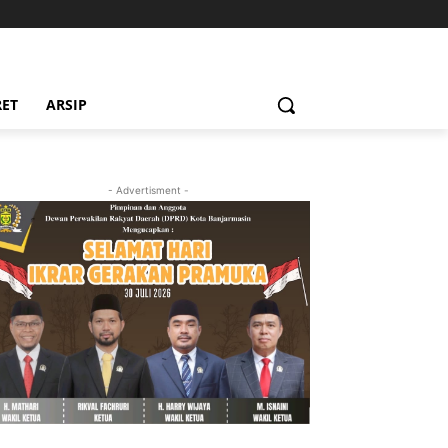
RET
ARSIP
- Advertisment -