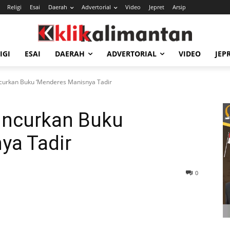
Religi
Esai
Daerah
Advertorial
Video
Jepret
Arsip
IGI
ESAI
DAERAH
ADVERTORIAL
VIDEO
JEP
ncurkan Buku ‘Menderes Manisnya Tadir
Luncurkan Buku
ya Tadir
0