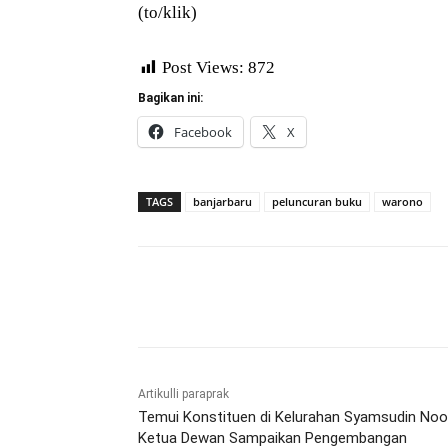
(to/klik)
Post Views:
872
Bagikan ini:
Facebook
X
TAGS
banjarbaru
peluncuran buku
warono
Bagikan
Artikulli paraprak
Temui Konstituen di Kelurahan Syamsudin Noor
Ketua Dewan Sampaikan Pengembangan