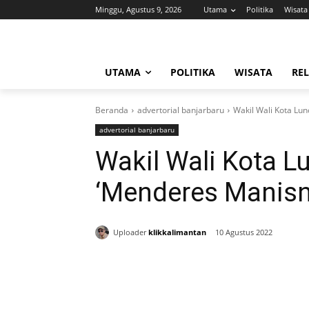
Minggu, Agustus 9, 2026
Utama
Politika
Wisata
UTAMA
POLITIKA
WISATA
REL
Beranda
advertorial banjarbaru
Wakil Wali Kota Lu
advertorial banjarbaru
Wakil Wali Kota 
‘Menderes Manisn
Uploader
klikkalimantan
10 Agustus 2022
Bagikan