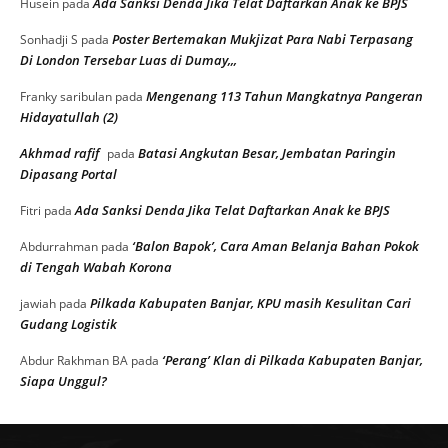
Ada Sanksi Denda Jika Telat Daftarkan Anak ke BPJS
Husein
pada
Poster Bertemakan Mukjizat Para Nabi Terpasang
Sonhadji S
pada
Di London Tersebar Luas di Dumay,,,
Mengenang 113 Tahun Mangkatnya Pangeran
Franky saribulan
pada
Hidayatullah (2)
Akhmad rafif
Batasi Angkutan Besar, Jembatan Paringin
pada
Dipasang Portal
Ada Sanksi Denda Jika Telat Daftarkan Anak ke BPJS
Fitri
pada
‘Balon Bapok’, Cara Aman Belanja Bahan Pokok
Abdurrahman
pada
di Tengah Wabah Korona
Pilkada Kabupaten Banjar, KPU masih Kesulitan Cari
jawiah
pada
Gudang Logistik
‘Perang’ Klan di Pilkada Kabupaten Banjar,
Abdur Rakhman BA
pada
Siapa Unggul?