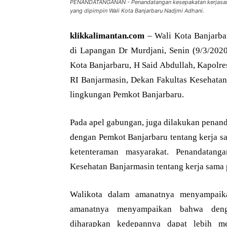
PENANDATANGANAN - Penandatangan kesepakatan kerjasama
yang dipimpin Wali Kota Banjarbaru Nadjmi Adhani.
klikkalimantan.com
– Wali Kota Banjarba
di Lapangan Dr Murdjani, Senin (9/3/2020)
Kota Banjarbaru, H Said Abdullah, Kapolr
RI Banjarmasin, Dekan Fakultas Kesehatan U
lingkungan Pemkot Banjarbaru.
Pada apel gabungan, juga dilakukan penan
dengan Pemkot Banjarbaru tentang kerja 
ketenteraman masyarakat. Penandatang
Kesehatan Banjarmasin tentang kerja sama
Walikota dalam amanatnya menyampaik
amanatnya menyampaikan bahwa denga
diharapkan kedepannya dapat lebih m