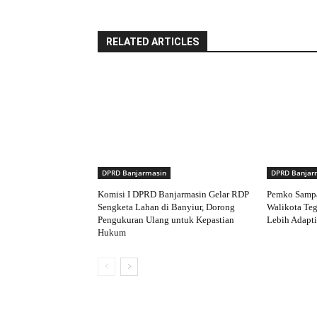
RELATED ARTICLES
DPRD Banjarmasin
DPRD Banjar
Komisi I DPRD Banjarmasin Gelar RDP
Pemko Samp
Sengketa Lahan di Banyiur, Dorong
Walikota Te
Pengukuran Ulang untuk Kepastian
Lebih Adapti
Hukum