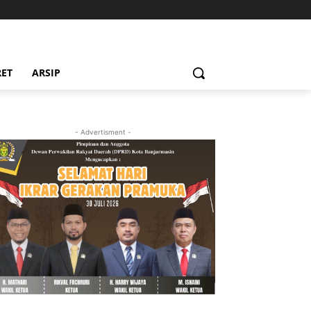
RET
ARSIP
- Advertisment -