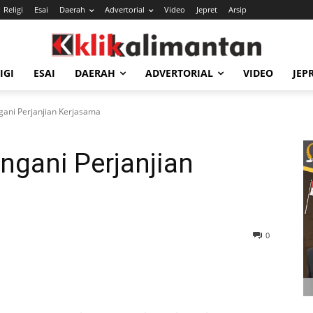
Religi
Esai
Daerah
Advertorial
Video
Jepret
Arsip
IGI
ESAI
DAERAH
ADVERTORIAL
VIDEO
JEP
gani Perjanjian Kerjasama
ngani Perjanjian
0