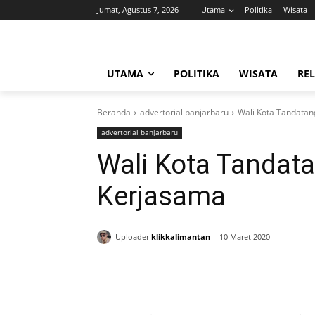
Jumat, Agustus 7, 2026
Utama
Politika
Wisata
UTAMA
POLITIKA
WISATA
REL
Beranda
advertorial banjarbaru
Wali Kota Tandatan
advertorial banjarbaru
Wali Kota Tandata
Kerjasama
Uploader
klikkalimantan
10 Maret 2020
Bagikan