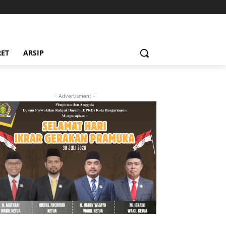
RET
ARSIP
- Advertisment -