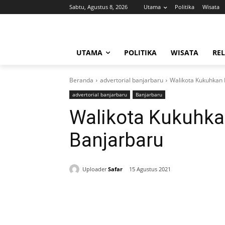
Sabtu, Agustus 8, 2026
Utama
Politika
Wisata
UTAMA
POLITIKA
WISATA
REL
Beranda
advertorial banjarbaru
Walikota Kukuhkan 
advertorial banjarbaru
Banjarbaru
Walikota Kukuhka
Banjarbaru
Uploader
Safar
15 Agustus 2021
Bagikan