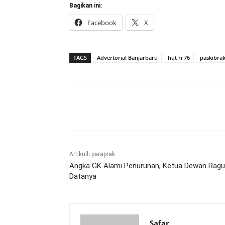
Bagikan ini:
Facebook
X
TAGS
Advertorial Banjarbaru
hut ri 76
paskibra
Bagikan
Artikulli paraprak
Angka GK Alami Penurunan, Ketua Dewan Rag
Datanya
Safar