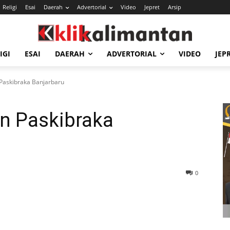
Religi
Esai
Daerah
Advertorial
Video
Jepret
Arsip
IGI
ESAI
DAERAH
ADVERTORIAL
VIDEO
JEP
Paskibraka Banjarbaru
n Paskibraka
0