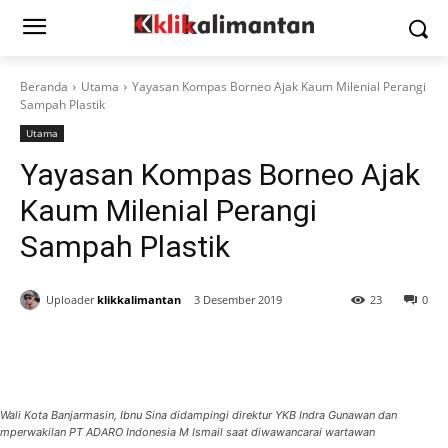
Beranda
Utama
Yayasan Kompas Borneo Ajak Kaum Milenial Perangi
Sampah Plastik
Utama
Yayasan Kompas Borneo Ajak
Kaum Milenial Perangi
Sampah Plastik
Uploader
klikkalimantan
3 Desember 2019
23
0
Wali Kota Banjarmasin, Ibnu Sina didampingi direktur YKB Indra Gunawan dan
mperwakilan PT ADARO Indonesia M Ismail saat diwawancarai wartawan