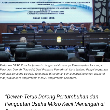
Paripurna DPRD Kota Banjarmasin dengan salah satunya Penyampaian Rancangan
Peraturan Daerah (Raperda) Usul Prakarsa Pemerintah Kota tentang Penyelenggaraan
Perijinan Berusaha Daerah. Yang mana diharapkan semakin meningkatkan ekonomi
masyarakat kota Banjarmasin menuju Banjarmasin Sejahtera.
“Dewan Terus Dorong Pertumbuhan dan
Penguatan Usaha Mikro Kecil Menengah di