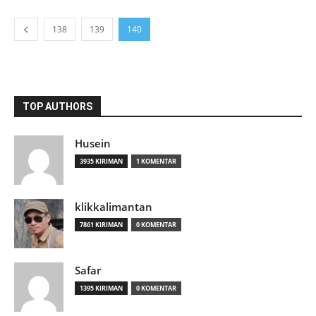
138
139
140
TOP AUTHORS
Husein
3935 KIRIMAN
1 KOMENTAR
klikkalimantan
7861 KIRIMAN
0 KOMENTAR
Safar
1395 KIRIMAN
0 KOMENTAR