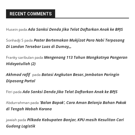
RECENT COMMENTS
Ada Sanksi Denda Jika Telat Daftarkan Anak ke BPJS
Husein
pada
Poster Bertemakan Mukjizat Para Nabi Terpasang
Sonhadji S
pada
Di London Tersebar Luas di Dumay,,,
Mengenang 113 Tahun Mangkatnya Pangeran
Franky saribulan
pada
Hidayatullah (2)
Akhmad rafif
Batasi Angkutan Besar, Jembatan Paringin
pada
Dipasang Portal
Ada Sanksi Denda Jika Telat Daftarkan Anak ke BPJS
Fitri
pada
‘Balon Bapok’, Cara Aman Belanja Bahan Pokok
Abdurrahman
pada
di Tengah Wabah Korona
Pilkada Kabupaten Banjar, KPU masih Kesulitan Cari
jawiah
pada
Gudang Logistik