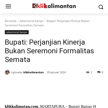
Beranda
advertorial banjar
Bupati: Perjanjian Kinerja Bukan
Seremoni Formalitas Semata
advertorial banjar
Bupati: Perjanjian Kinerja
Bukan Seremoni Formalitas
Semata
Uploader
klikkalimantan
29 Januari 2024
3
0
klikkalimatan.com
, MARTAPURA – Bupati Banjar H