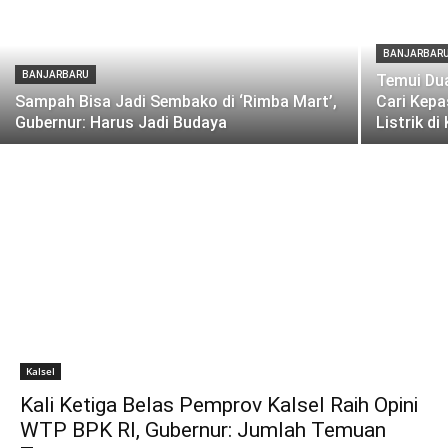
BANJARBAR
BANJARBARU
Temui Dua
Sampah Bisa Jadi Sembako di ‘Rimba Mart’,
Cari Kepa
Gubernur: Harus Jadi Budaya
Listrik di
Kalsel
Kali Ketiga Belas Pemprov Kalsel Raih Opini
WTP BPK RI, Gubernur: Jumlah Temuan