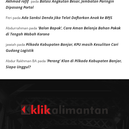
Akhmad rafif
Batasi Angkutan Besar, Jembatan Paringin
pada
Dipasang Portal
Ada Sanksi Denda Jika Telat Daftarkan Anak ke BPJS
Fitri
pada
‘Balon Bapok’, Cara Aman Belanja Bahan Pokok
Abdurrahman
pada
di Tengah Wabah Korona
Pilkada Kabupaten Banjar, KPU masih Kesulitan Cari
jawiah
pada
Gudang Logistik
‘Perang’ Klan di Pilkada Kabupaten Banjar,
Abdur Rakhman BA
pada
Siapa Unggul?