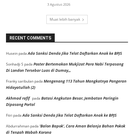
3 Agustus 2026
Muat lebih banyak
RECENT COMMENTS
Ada Sanksi Denda Jika Telat Daftarkan Anak ke BPJS
Husein
pada
Poster Bertemakan Mukjizat Para Nabi Terpasang
Sonhadji S
pada
Di London Tersebar Luas di Dumay,,,
Mengenang 113 Tahun Mangkatnya Pangeran
Franky saribulan
pada
Hidayatullah (2)
Akhmad rafif
Batasi Angkutan Besar, Jembatan Paringin
pada
Dipasang Portal
Ada Sanksi Denda Jika Telat Daftarkan Anak ke BPJS
Fitri
pada
‘Balon Bapok’, Cara Aman Belanja Bahan Pokok
Abdurrahman
pada
di Tengah Wabah Korona