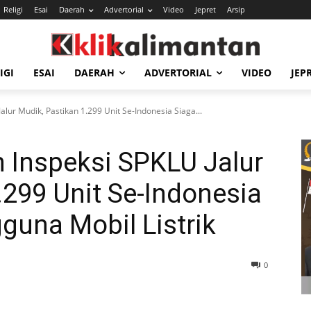
Religi
Esai
Daerah
Advertorial
Video
Jepret
Arsip
IGI
ESAI
DAERAH
ADVERTORIAL
VIDEO
JEP
alur Mudik, Pastikan 1.299 Unit Se-Indonesia Siaga...
 Inspeksi SPKLU Jalur
.299 Unit Se-Indonesia
guna Mobil Listrik
0