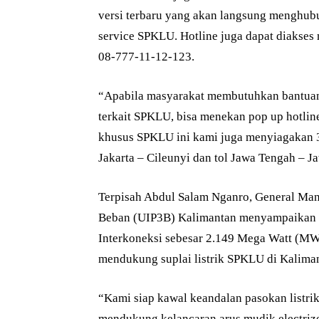
versi terbaru yang akan langsung menghu
service SPKLU. Hotline juga dapat diakses
08-777-11-12-123.
“Apabila masyarakat membutuhkan bantuan 
terkait SPKLU, bisa menekan pop up hotli
khusus SPKLU ini kami juga menyiagakan 3
Jakarta – Cileunyi dan tol Jawa Tengah – 
Terpisah Abdul Salam Nganro, General Man
Beban (UIP3B) Kalimantan menyampaikan
Interkoneksi sebesar 2.149 Mega Watt (MW
mendukung suplai listrik SPKLU di Kaliman
“Kami siap kawal keandalan pasokan listri
mendukung kelancaran arus mudik electriz