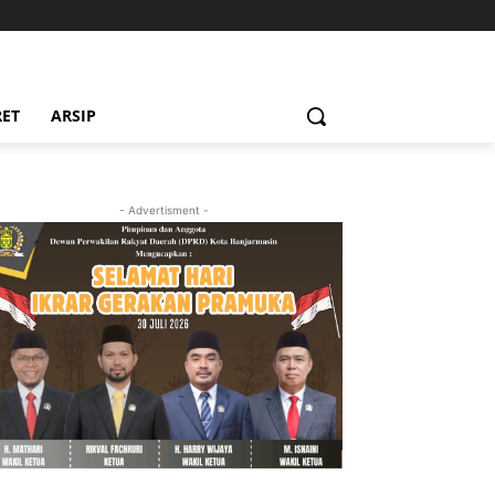
RET
ARSIP
- Advertisment -