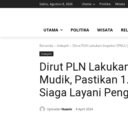
Sabtu, Agustus 8, 2026
Utama
Politika
Wisata
UTAMA
POLITIKA
WISATA
REL
Beranda
Indepth
Dirut PLN Lakukan Inspeksi SPKLU J
Indepth
Dirut PLN Lakukan
Mudik, Pastikan 1
Siaga Layani Peng
Uploader
Husein
8 April 2024
Bagikan