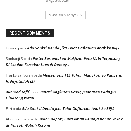
3 Agustus 2026
Muat lebih banyak
RECENT COMMENTS
Ada Sanksi Denda Jika Telat Daftarkan Anak ke BPJS
Husein
pada
Poster Bertemakan Mukjizat Para Nabi Terpasang
Sonhadji S
pada
Di London Tersebar Luas di Dumay,,,
Mengenang 113 Tahun Mangkatnya Pangeran
Franky saribulan
pada
Hidayatullah (2)
Akhmad rafif
Batasi Angkutan Besar, Jembatan Paringin
pada
Dipasang Portal
Ada Sanksi Denda Jika Telat Daftarkan Anak ke BPJS
Fitri
pada
‘Balon Bapok’, Cara Aman Belanja Bahan Pokok
Abdurrahman
pada
di Tengah Wabah Korona