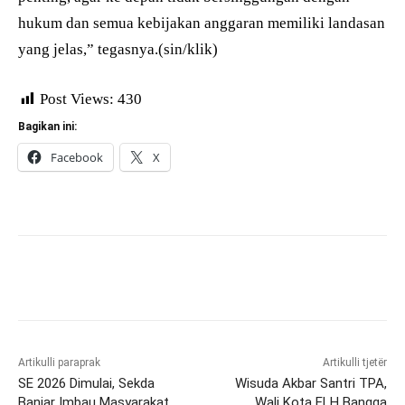
hukum dan semua kebijakan anggaran memiliki landasan
yang jelas,” tegasnya.(sin/klik)
Post Views:
430
Bagikan ini:
Facebook
X
Artikulli paraprak
Artikulli tjetër
SE 2026 Dimulai, Sekda
Wisuda Akbar Santri TPA,
Banjar Imbau Masyarakat
Wali Kota ELH Bangga