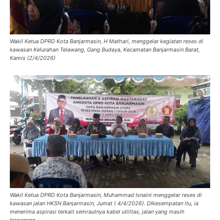
Wakil Ketua DPRD Kota Banjarmasin, H Mathari, menggelar kegiatan reses di
kawasan Kelurahan Telawang, Gang Budaya, Kecamatan Banjarmasin Barat,
Kamis (2/4/2026)
Wakil Ketua DPRD Kota Banjarmasin, Muhammad Isnaini menggelar reses di
kawasan jalan HKSN Banjarmasin, Jumat ( 4/4/2026). DIkesempatan itu, ia
menerima aspirasi terkait semrautnya kabel utilitas, jalan yang masih
tergenang.