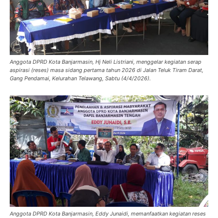
Anggota DPRD Kota Banjarmasin, Hj Neli Listriani, menggelar kegiatan serap
aspirasi (reses) masa sidang pertama tahun 2026 di Jalan Teluk Tiram Darat,
Gang Pendamai, Kelurahan Telawang, Sabtu (4/4/2026).
Anggota DPRD Kota Banjarmasin, Eddy Junaidi, memanfaatkan kegiatan reses