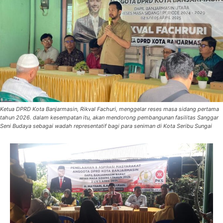
Ketua DPRD Kota Banjarmasin, Rikval Fachuri, menggelar reses masa sidang pertama
tahun 2026. dalam kesempatan itu, akan mendorong pembangunan fasilitas Sanggar
Seni Budaya sebagai wadah representatif bagi para seniman di Kota Seribu Sungai