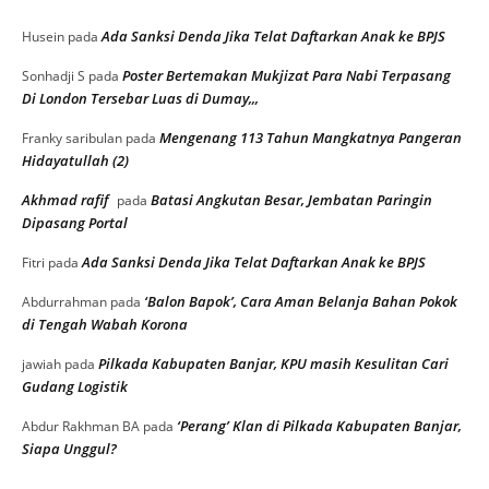
Ada Sanksi Denda Jika Telat Daftarkan Anak ke BPJS
Husein
pada
Poster Bertemakan Mukjizat Para Nabi Terpasang
Sonhadji S
pada
Di London Tersebar Luas di Dumay,,,
Mengenang 113 Tahun Mangkatnya Pangeran
Franky saribulan
pada
Hidayatullah (2)
Akhmad rafif
Batasi Angkutan Besar, Jembatan Paringin
pada
Dipasang Portal
Ada Sanksi Denda Jika Telat Daftarkan Anak ke BPJS
Fitri
pada
‘Balon Bapok’, Cara Aman Belanja Bahan Pokok
Abdurrahman
pada
di Tengah Wabah Korona
Pilkada Kabupaten Banjar, KPU masih Kesulitan Cari
jawiah
pada
Gudang Logistik
‘Perang’ Klan di Pilkada Kabupaten Banjar,
Abdur Rakhman BA
pada
Siapa Unggul?