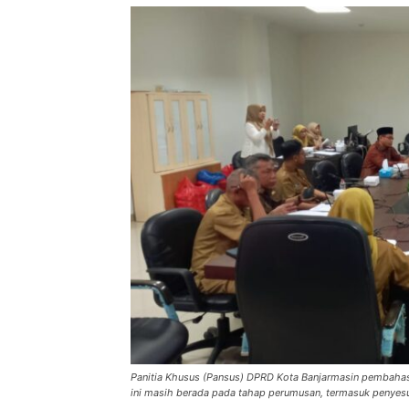
Panitia Khusus (Pansus) DPRD Kota Banjarmasin pembahasa
ini masih berada pada tahap perumusan, termasuk penyesu