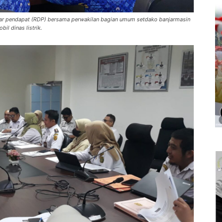
ar pendapat (RDP) bersama perwakilan bagian umum setdako banjarmasin
l dinas listrik.