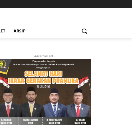
RET
ARSIP
- Advertisment -