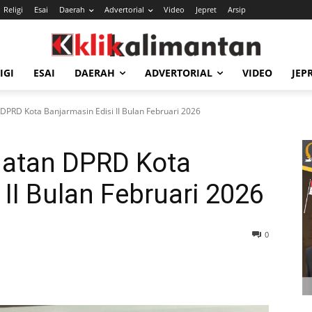
Religi
Esai
Daerah
Advertorial
Video
Jepret
Arsip
IGI
ESAI
DAERAH
ADVERTORIAL
VIDEO
JEP
 DPRD Kota Banjarmasin Edisi II Bulan Februari 2026
giatan DPRD Kota
 II Bulan Februari 2026
0