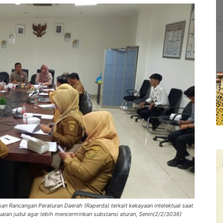
n Rancangan Peraturan Daerah (Raperda) terkait kekayaan intelektual saat
aian judul agar lebih mencerminkan substansi aturan, Senin(2/2/3036)