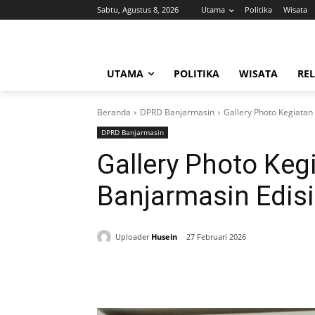
Sabtu, Agustus 8, 2026
Utama
Politika
Wisata
UTAMA
POLITIKA
WISATA
REL
Beranda
DPRD Banjarmasin
Gallery Photo Kegiatan
DPRD Banjarmasin
Gallery Photo Ke
Banjarmasin Edisi
Uploader
Husein
27 Februari 2026
Bagikan