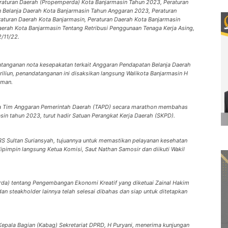
eraturan Daerah (Propemperda) Kota Banjarmasin Tahun 2023, Peraturan
 Belanja Daerah Kota Banjarmasin Tahun Anggaran 2023, Peraturan
aturan Daerah Kota Banjarmasin, Peraturan Daerah Kota Banjarmasin
Daerah Kota Banjarmasin Tentang Retribusi Penggunaan Tenaga Kerja Asing,
/11/22.
anganan nota kesepakatan terkait Anggaran Pendapatan Belanja Daerah
iliun, penandatanganan ini disaksikan langsung Walikota Banjarmasin H
iman.
a Tim Anggaran Pemerintah Daerah (TAPD) secara marathon membahas
in tahun 2023, turut hadir Satuan Perangkat Kerja Daerah (SKPD).
S Sultan Suriansyah, tujuannya untuk memastikan pelayanan kesehatan
pimpin langsung Ketua Komisi, Saut Nathan Samosir dan diikuti Wakil
rda) tentang Pengembangan Ekonomi Kreatif yang diketuai Zainal Hakim
n steakholder lainnya telah selesai dibahas dan siap untuk ditetapkan
Kepala Bagian (Kabag) Sekretariat DPRD, H Puryani, menerima kunjungan