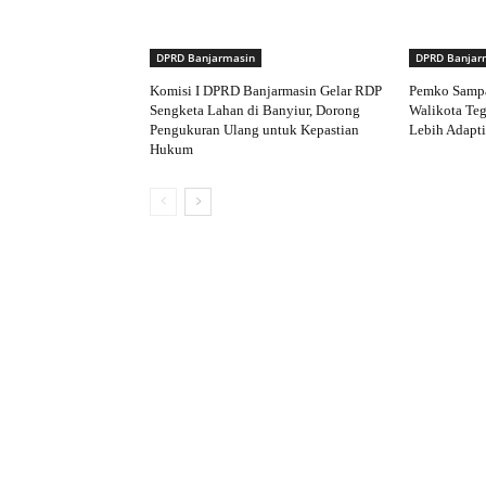
DPRD Banjarmasin
DPRD Banjar
Komisi I DPRD Banjarmasin Gelar RDP
Pemko Samp
Sengketa Lahan di Banyiur, Dorong
Walikota Te
Pengukuran Ulang untuk Kepastian
Lebih Adapti
Hukum