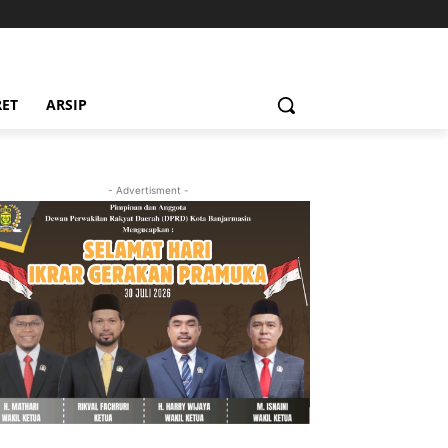
RET
ARSIP
- Advertisment -