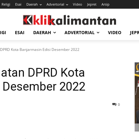
Religi
Esai
Daerah
Advertorial
Video
Jepret
Arsip
IGI
ESAI
DAERAH
ADVERTORIAL
VIDEO
JEP
n DPRD Kota Banjarmasin Edisi Desember 2022
giatan DPRD Kota
i Desember 2022
0