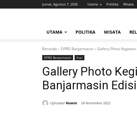
Jumat, Agustus 7, 2026
Utama
Politika
Wisata
UTAMA
POLITIKA
WISATA
REL
Beranda
DPRD Banjarmasin
Gallery Photo Kegiata
DPRD Banjarmasin
Esai
Gallery Photo Ke
Banjarmasin Edis
Uploader
Husein
24 November 2022
Bagikan