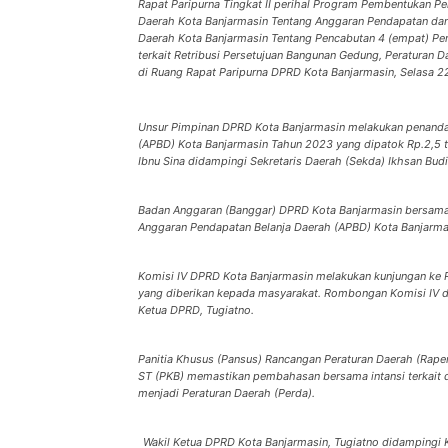
Rapat Paripurna Tingkat II perihal Program Pembentukan P
Daerah Kota Banjarmasin Tentang Anggaran Pendapatan dan
Daerah Kota Banjarmasin Tentang Pencabutan 4 (empat) Per
terkait Retribusi Persetujuan Bangunan Gedung, Peraturan 
di Ruang Rapat Paripurna DPRD Kota Banjarmasin, Selasa 22
Unsur Pimpinan DPRD Kota Banjarmasin melakukan penandat
(APBD) Kota Banjarmasin Tahun 2023 yang dipatok Rp.2,5 tr
Ibnu Sina didampingi Sekretaris Daerah (Sekda) Ikhsan Bud
Badan Anggaran (Banggar) DPRD Kota Banjarmasin bersam
Anggaran Pendapatan Belanja Daerah (APBD) Kota Banjarmas
Komisi IV DPRD Kota Banjarmasin melakukan kunjungan ke R
yang diberikan kepada masyarakat. Rombongan Komisi IV di
Ketua DPRD, Tugiatno.
Panitia Khusus (Pansus) Rancangan Peraturan Daerah (Rape
ST (PKB) memastikan pembahasan bersama intansi terkait da
menjadi Peraturan Daerah (Perda).
Wakil Ketua DPRD Kota Banjarmasin, Tugiatno didampingi 