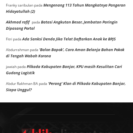
Mengenang 113 Tahun Mangkatnya Pangeran
Franky saribulan
pada
Hidayatullah (2)
Akhmad rafif
Batasi Angkutan Besar, Jembatan Paringin
pada
Dipasang Portal
Ada Sanksi Denda Jika Telat Daftarkan Anak ke BPJS
Fitri
pada
‘Balon Bapok’, Cara Aman Belanja Bahan Pokok
Abdurrahman
pada
di Tengah Wabah Korona
Pilkada Kabupaten Banjar, KPU masih Kesulitan Cari
jawiah
pada
Gudang Logistik
‘Perang’ Klan di Pilkada Kabupaten Banjar,
Abdur Rakhman BA
pada
Siapa Unggul?