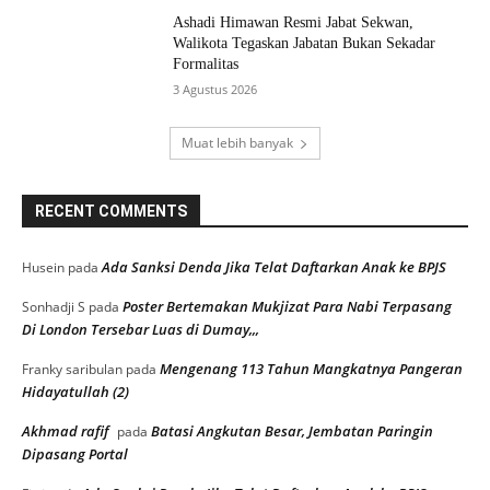
Ashadi Himawan Resmi Jabat Sekwan,
Walikota Tegaskan Jabatan Bukan Sekadar
Formalitas
3 Agustus 2026
Muat lebih banyak
RECENT COMMENTS
Ada Sanksi Denda Jika Telat Daftarkan Anak ke BPJS
Husein
pada
Poster Bertemakan Mukjizat Para Nabi Terpasang
Sonhadji S
pada
Di London Tersebar Luas di Dumay,,,
Mengenang 113 Tahun Mangkatnya Pangeran
Franky saribulan
pada
Hidayatullah (2)
Akhmad rafif
Batasi Angkutan Besar, Jembatan Paringin
pada
Dipasang Portal