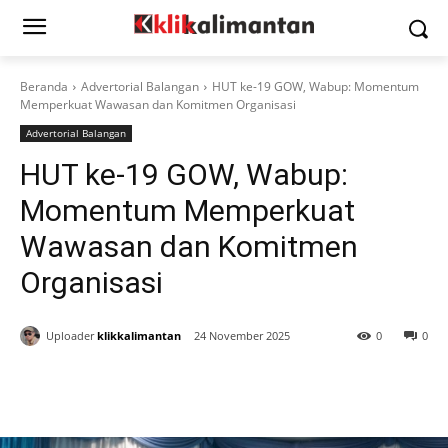
Beranda
Advertorial Balangan
HUT ke-19 GOW, Wabup: Momentum
Memperkuat Wawasan dan Komitmen Organisasi
Advertorial Balangan
HUT ke-19 GOW, Wabup:
Momentum Memperkuat
Wawasan dan Komitmen
Organisasi
Uploader
klikkalimantan
24 November 2025
0
0