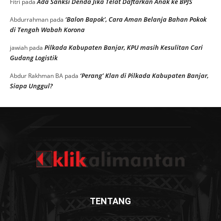
Ada Sanksi Denda Jika Telat Daftarkan Anak ke BPJS
Fitri
pada
‘Balon Bapok’, Cara Aman Belanja Bahan Pokok
Abdurrahman
pada
di Tengah Wabah Korona
Pilkada Kabupaten Banjar, KPU masih Kesulitan Cari
jawiah
pada
Gudang Logistik
‘Perang’ Klan di Pilkada Kabupaten Banjar,
Abdur Rakhman BA
pada
Siapa Unggul?
TENTANG