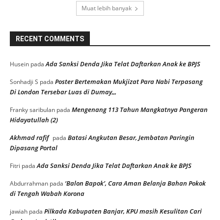
Muat lebih banyak
RECENT COMMENTS
Ada Sanksi Denda Jika Telat Daftarkan Anak ke BPJS
Husein
pada
Poster Bertemakan Mukjizat Para Nabi Terpasang
Sonhadji S
pada
Di London Tersebar Luas di Dumay,,,
Mengenang 113 Tahun Mangkatnya Pangeran
Franky saribulan
pada
Hidayatullah (2)
Akhmad rafif
Batasi Angkutan Besar, Jembatan Paringin
pada
Dipasang Portal
Ada Sanksi Denda Jika Telat Daftarkan Anak ke BPJS
Fitri
pada
‘Balon Bapok’, Cara Aman Belanja Bahan Pokok
Abdurrahman
pada
di Tengah Wabah Korona
Pilkada Kabupaten Banjar, KPU masih Kesulitan Cari
jawiah
pada