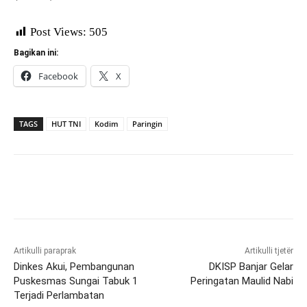
Post Views:
505
Bagikan ini:
Facebook
X
TAGS
HUT TNI
Kodim
Paringin
Artikulli paraprak
Artikulli tjetër
Dinkes Akui, Pembangunan
DKISP Banjar Gelar
Puskesmas Sungai Tabuk 1
Peringatan Maulid Nabi
Terjadi Perlambatan