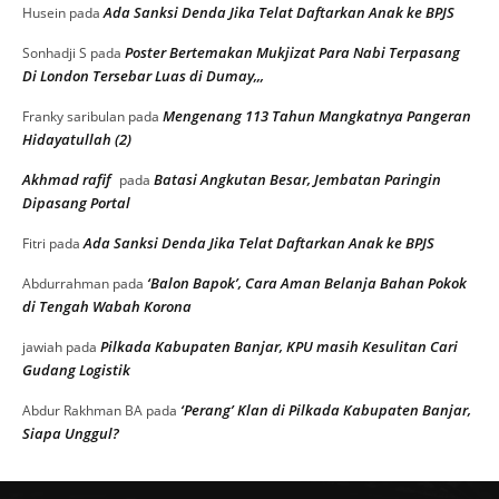
Ada Sanksi Denda Jika Telat Daftarkan Anak ke BPJS
Husein
pada
Poster Bertemakan Mukjizat Para Nabi Terpasang
Sonhadji S
pada
Di London Tersebar Luas di Dumay,,,
Mengenang 113 Tahun Mangkatnya Pangeran
Franky saribulan
pada
Hidayatullah (2)
Akhmad rafif
Batasi Angkutan Besar, Jembatan Paringin
pada
Dipasang Portal
Ada Sanksi Denda Jika Telat Daftarkan Anak ke BPJS
Fitri
pada
‘Balon Bapok’, Cara Aman Belanja Bahan Pokok
Abdurrahman
pada
di Tengah Wabah Korona
Pilkada Kabupaten Banjar, KPU masih Kesulitan Cari
jawiah
pada
Gudang Logistik
‘Perang’ Klan di Pilkada Kabupaten Banjar,
Abdur Rakhman BA
pada
Siapa Unggul?