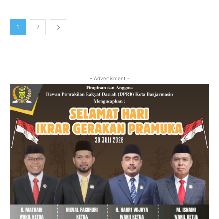
1
2
- Advertisment -