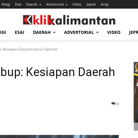
Religi
Esai
Daerah
Advertorial
Video
Jepret
Arsip
IGI
ESAI
DAERAH
ADVERTORIAL
VIDEO
JEP
p: Kesiapan Daerah harus Optimal
abup: Kesiapan Daerah
0