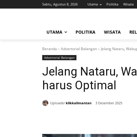
Sabtu, Agustus 8, 2026
Utama
Politika
Wisata
UTAMA
POLITIKA
WISATA
REL
Beranda
Advertorial Balangan
Jelang Nataru, Wabu
Advertorial Balangan
Jelang Nataru, W
harus Optimal
Uploader
klikkalimantan
3 Desember 2025
Bagikan