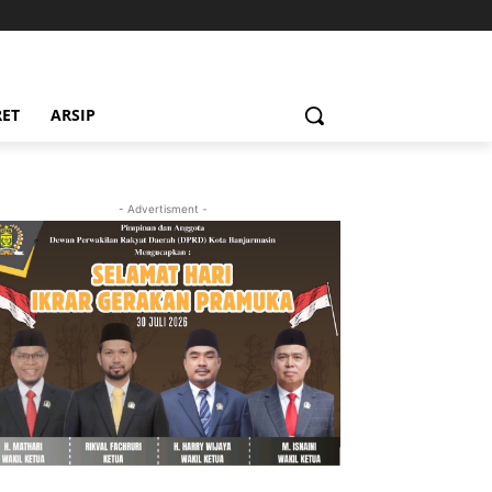
RET
ARSIP
- Advertisment -