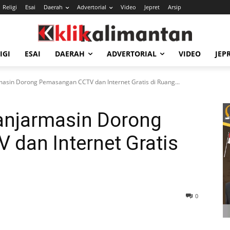
Religi
Esai
Daerah
Advertorial
Video
Jepret
Arsip
IGI
ESAI
DAERAH
ADVERTORIAL
VIDEO
JEP
masin Dorong Pemasangan CCTV dan Internet Gratis di Ruang...
Banjarmasin Dorong
dan Internet Gratis
0