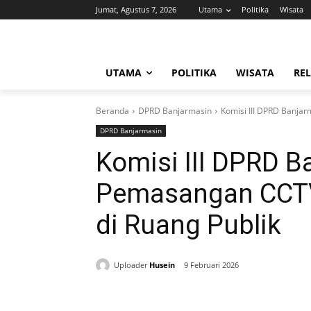
Jumat, Agustus 7, 2026
Utama
Politika
Wisata
UTAMA
POLITIKA
WISATA
REL
Beranda
DPRD Banjarmasin
Komisi III DPRD Banjar
DPRD Banjarmasin
Komisi III DPRD 
Pemasangan CCTV 
di Ruang Publik
Uploader
Husein
9 Februari 2026
Bagikan