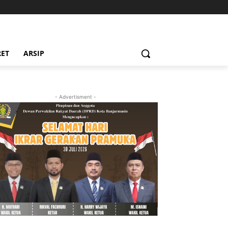
RET
ARSIP
- Advertisment -