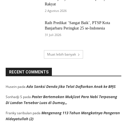
Rakyat
2 Agustus 2026
Raih Predikat ‘Sangat Baik’, PTSP Kota
Banjarbaru Peringkat 25 se-Indonesia
31 Juli 2026
Muat lebih banyak
RECENT COMMENTS
Ada Sanksi Denda Jika Telat Daftarkan Anak ke BPJS
Husein
pada
Poster Bertemakan Mukjizat Para Nabi Terpasang
Sonhadji S
pada
Di London Tersebar Luas di Dumay,,,
Mengenang 113 Tahun Mangkatnya Pangeran
Franky saribulan
pada
Hidayatullah (2)