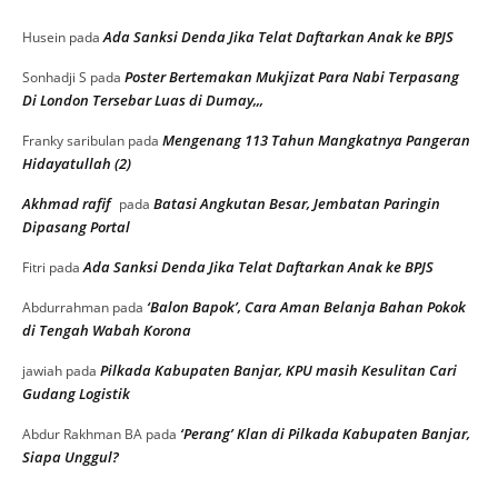
Ada Sanksi Denda Jika Telat Daftarkan Anak ke BPJS
Husein
pada
Poster Bertemakan Mukjizat Para Nabi Terpasang
Sonhadji S
pada
Di London Tersebar Luas di Dumay,,,
Mengenang 113 Tahun Mangkatnya Pangeran
Franky saribulan
pada
Hidayatullah (2)
Akhmad rafif
Batasi Angkutan Besar, Jembatan Paringin
pada
Dipasang Portal
Ada Sanksi Denda Jika Telat Daftarkan Anak ke BPJS
Fitri
pada
‘Balon Bapok’, Cara Aman Belanja Bahan Pokok
Abdurrahman
pada
di Tengah Wabah Korona
Pilkada Kabupaten Banjar, KPU masih Kesulitan Cari
jawiah
pada
Gudang Logistik
‘Perang’ Klan di Pilkada Kabupaten Banjar,
Abdur Rakhman BA
pada
Siapa Unggul?