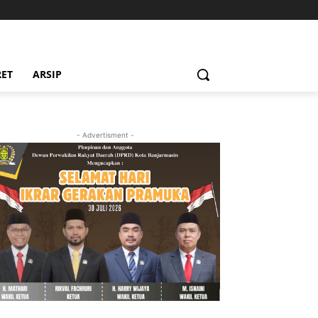
RET
ARSIP
- Advertisment -