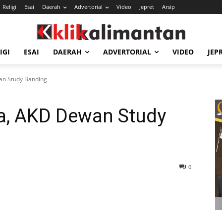
Religi
Esai
Daerah
Advertorial
Video
Jepret
Arsip
IGI
ESAI
DAERAH
ADVERTORIAL
VIDEO
JEP
an Study Banding
a, AKD Dewan Study
0