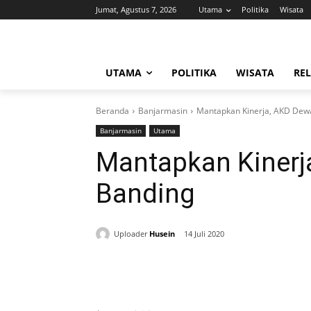
Jumat, Agustus 7, 2026
Utama
Politika
Wisata
UTAMA
POLITIKA
WISATA
REL
Beranda
Banjarmasin
Mantapkan Kinerja, AKD Dew
Banjarmasin
Utama
Mantapkan Kinerj
Banding
Uploader
Husein
14 Juli 2020
Bagikan