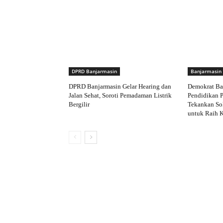
DPRD Banjarmasin
Banjarmasin
DPRD Banjarmasin Gelar Hearing dan
Demokrat Ba
Jalan Sehat, Soroti Pemadaman Listrik
Pendidikan P
Bergilir
Tekankan Sol
untuk Raih 