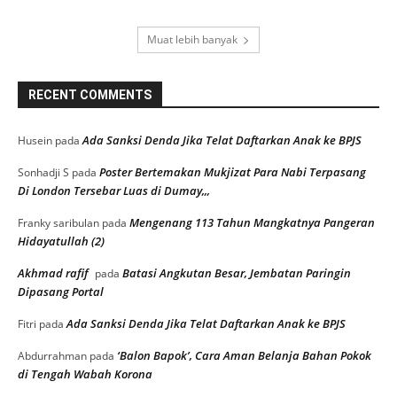
Muat lebih banyak
RECENT COMMENTS
Ada Sanksi Denda Jika Telat Daftarkan Anak ke BPJS
Husein
pada
Poster Bertemakan Mukjizat Para Nabi Terpasang
Sonhadji S
pada
Di London Tersebar Luas di Dumay,,,
Mengenang 113 Tahun Mangkatnya Pangeran
Franky saribulan
pada
Hidayatullah (2)
Akhmad rafif
Batasi Angkutan Besar, Jembatan Paringin
pada
Dipasang Portal
Ada Sanksi Denda Jika Telat Daftarkan Anak ke BPJS
Fitri
pada
‘Balon Bapok’, Cara Aman Belanja Bahan Pokok
Abdurrahman
pada
di Tengah Wabah Korona