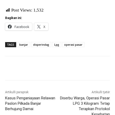
Post Views:
1,532
Bagikan ini:
Facebook
X
TAGS
banjar
disperindag
Lpg
operasi pasar
Artikulli paraprak
Artikulli tjetër
Kasus Penganiayaan Relawan
Diserbu Warga, Operasi Pasar
Paslon Pilkada Banjar
LPG 3 Kilogram Tetap
Berhujung Damai
Terapkan Protokol
Kesehatan