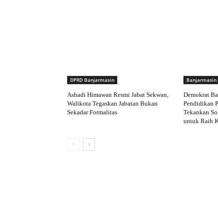
DPRD Banjarmasin
Banjarmasin
Ashadi Himawan Resmi Jabat Sekwan,
Demokrat Ba
Walikota Tegaskan Jabatan Bukan
Pendidikan P
Sekadar Formalitas
Tekankan Sol
untuk Raih 