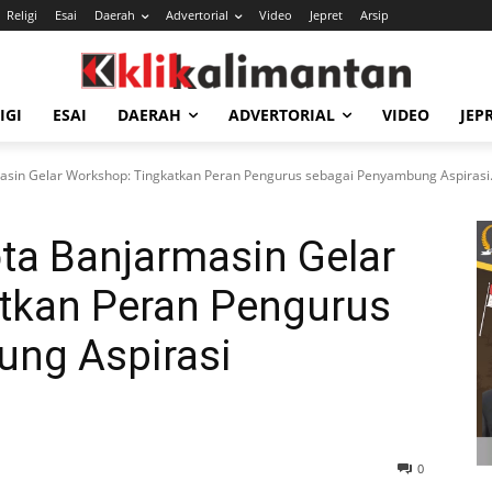
Religi
Esai
Daerah
Advertorial
Video
Jepret
Arsip
IGI
ESAI
DAERAH
ADVERTORIAL
VIDEO
JEP
masin Gelar Workshop: Tingkatkan Peran Pengurus sebagai Penyambung Aspirasi.
ota Banjarmasin Gelar
tkan Peran Pengurus
ng Aspirasi
0