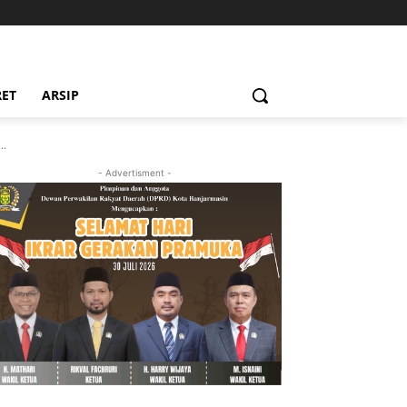
RET
ARSIP
..
- Advertisment -