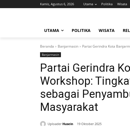
Kamis, Agustus 6, 2026
Utama
Politika
Wisata
UTAMA
POLITIKA
WISATA
REL
Beranda
Banjarmasin
Partai Gerindra Kota Banjar
Banjarmasin
Partai Gerindra K
Workshop: Tingka
sebagai Penyambu
Masyarakat
Uploader
Husein
19 Oktober 2025