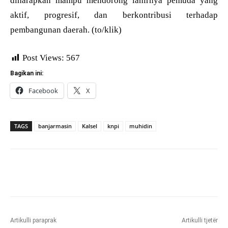
diharapkan mampu mendorong lahirnya pemuda yang
aktif, progresif, dan berkontribusi terhadap
pembangunan daerah. (to/klik)
Post Views:
567
Bagikan ini:
Facebook
X
TAGS
banjarmasin
Kalsel
knpi
muhidin
Artikulli paraprak
Artikulli tjetër