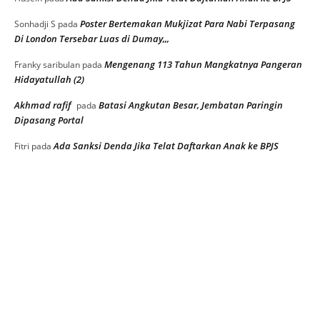
DPRD Banjarmasin Gelar Hearing dan Jalan
Sehat, Soroti Pemadaman Listrik Bergilir
2 Agustus 2026
Demokrat Banjarmasin Gelar Pendidikan
Politik dan Konsolidasi, Tekankan Soliditas
dan Kerja Nyata untuk Raih Kepercayaan
Rakyat
2 Agustus 2026
Raih Predikat ‘Sangat Baik’, PTSP Kota
Banjarbaru Peringkat 25 se-Indonesia
31 Juli 2026
Muat lebih banyak