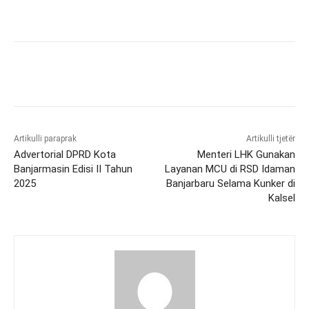
Artikulli paraprak
Artikulli tjetër
Advertorial DPRD Kota
Menteri LHK Gunakan
Banjarmasin Edisi II Tahun
Layanan MCU di RSD Idaman
2025
Banjarbaru Selama Kunker di
Kalsel