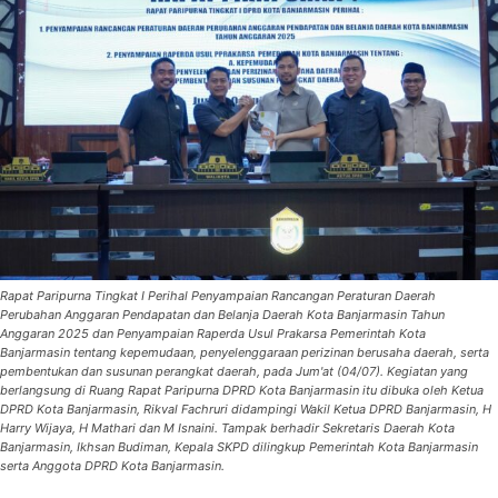
Rapat Paripurna Tingkat I Perihal Penyampaian Rancangan Peraturan Daerah
Perubahan Anggaran Pendapatan dan Belanja Daerah Kota Banjarmasin Tahun
Anggaran 2025 dan Penyampaian Raperda Usul Prakarsa Pemerintah Kota
Banjarmasin tentang kepemudaan, penyelenggaraan perizinan berusaha daerah, serta
pembentukan dan susunan perangkat daerah, pada Jum'at (04/07). Kegiatan yang
berlangsung di Ruang Rapat Paripurna DPRD Kota Banjarmasin itu dibuka oleh Ketua
DPRD Kota Banjarmasin, Rikval Fachruri didampingi Wakil Ketua DPRD Banjarmasin, H
Harry Wijaya, H Mathari dan M Isnaini. Tampak berhadir Sekretaris Daerah Kota
Banjarmasin, Ikhsan Budiman, Kepala SKPD dilingkup Pemerintah Kota Banjarmasin
serta Anggota DPRD Kota Banjarmasin.