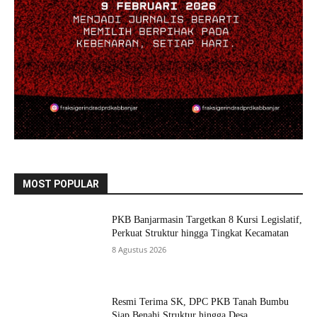
MOST POPULAR
PKB Banjarmasin Targetkan 8 Kursi Legislatif,
Perkuat Struktur hingga Tingkat Kecamatan
8 Agustus 2026
Resmi Terima SK, DPC PKB Tanah Bumbu
Siap Benahi Struktur hingga Desa