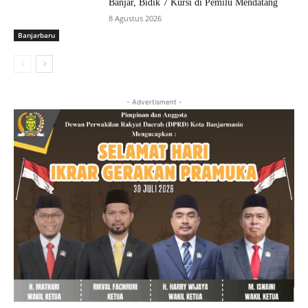
Banjar, Bidik 7 Kursi di Pemilu Mendatang
8 Agustus 2026
Banjarbaru
- Advertisment -