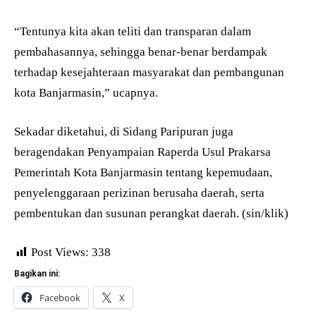
“Tentunya kita akan teliti dan transparan dalam
pembahasannya, sehingga benar-benar berdampak
terhadap kesejahteraan masyarakat dan pembangunan
kota Banjarmasin,” ucapnya.
Sekadar diketahui, di Sidang Paripuran juga
beragendakan Penyampaian Raperda Usul Prakarsa
Pemerintah Kota Banjarmasin tentang kepemudaan,
penyelenggaraan perizinan berusaha daerah, serta
pembentukan dan susunan perangkat daerah. (sin/klik)
Post Views:
338
Bagikan ini:
Facebook
X