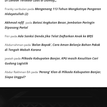
Di London Tersebar Luas di Dumay,,,
Mengenang 113 Tahun Mangkatnya Pangeran
Franky saribulan
pada
Hidayatullah (2)
Akhmad rafif
Batasi Angkutan Besar, Jembatan Paringin
pada
Dipasang Portal
Ada Sanksi Denda Jika Telat Daftarkan Anak ke BPJS
Fitri
pada
‘Balon Bapok’, Cara Aman Belanja Bahan Pokok
Abdurrahman
pada
di Tengah Wabah Korona
Pilkada Kabupaten Banjar, KPU masih Kesulitan Cari
jawiah
pada
Gudang Logistik
‘Perang’ Klan di Pilkada Kabupaten Banjar,
Abdur Rakhman BA
pada
Siapa Unggul?