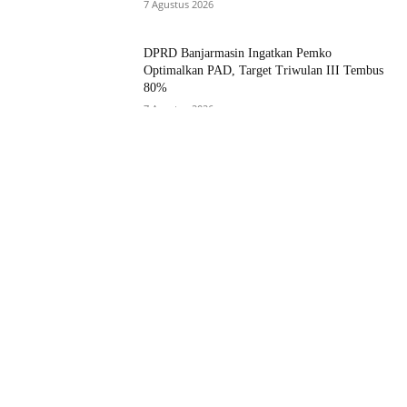
7 Agustus 2026
DPRD Banjarmasin Ingatkan Pemko
Optimalkan PAD, Target Triwulan III Tembus
80%
7 Agustus 2026
Ashadi Himawan Resmi Jabat Sekwan,
Walikota Tegaskan Jabatan Bukan Sekadar
Formalitas
3 Agustus 2026
Muat lebih banyak
RECENT COMMENTS
Ada Sanksi Denda Jika Telat Daftarkan Anak ke BPJS
Husein
pada
Poster Bertemakan Mukjizat Para Nabi Terpasang
Sonhadji S
pada