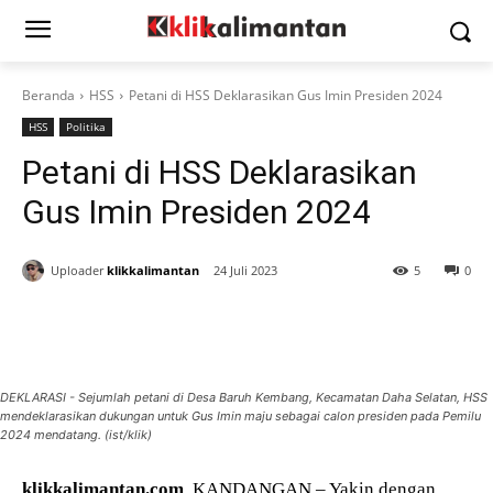
Beranda
HSS
Petani di HSS Deklarasikan Gus Imin Presiden 2024
HSS
Politika
Petani di HSS Deklarasikan
Gus Imin Presiden 2024
Uploader
klikkalimantan
24 Juli 2023
5
0
DEKLARASI - Sejumlah petani di Desa Baruh Kembang, Kecamatan Daha Selatan, HSS
mendeklarasikan dukungan untuk Gus Imin maju sebagai calon presiden pada Pemilu
2024 mendatang. (ist/klik)
klikkalimantan.com
, KANDANGAN – Yakin dengan