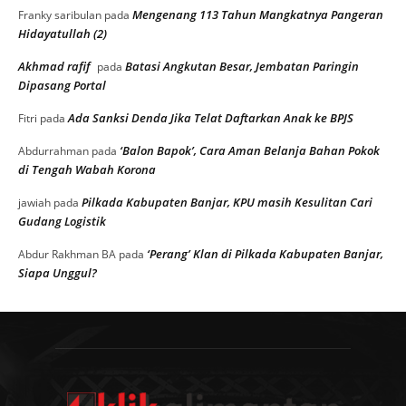
Mengenang 113 Tahun Mangkatnya Pangeran
Franky saribulan
pada
Hidayatullah (2)
Akhmad rafif
Batasi Angkutan Besar, Jembatan Paringin
pada
Dipasang Portal
Ada Sanksi Denda Jika Telat Daftarkan Anak ke BPJS
Fitri
pada
‘Balon Bapok’, Cara Aman Belanja Bahan Pokok
Abdurrahman
pada
di Tengah Wabah Korona
Pilkada Kabupaten Banjar, KPU masih Kesulitan Cari
jawiah
pada
Gudang Logistik
‘Perang’ Klan di Pilkada Kabupaten Banjar,
Abdur Rakhman BA
pada
Siapa Unggul?