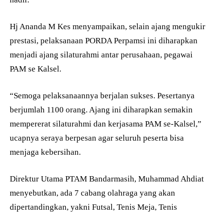
Hj Ananda M Kes menyampaikan, selain ajang mengukir
prestasi, pelaksanaan PORDA Perpamsi ini diharapkan
menjadi ajang silaturahmi antar perusahaan, pegawai
PAM se Kalsel.
“Semoga pelaksanaannya berjalan sukses. Pesertanya
berjumlah 1100 orang. Ajang ini diharapkan semakin
mempererat silaturahmi dan kerjasama PAM se-Kalsel,”
ucapnya seraya berpesan agar seluruh peserta bisa
menjaga kebersihan.
Direktur Utama PTAM Bandarmasih, Muhammad Ahdiat
menyebutkan, ada 7 cabang olahraga yang akan
dipertandingkan, yakni Futsal, Tenis Meja, Tenis