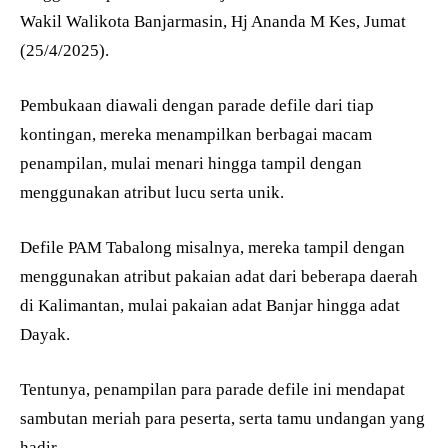
Wakil Walikota Banjarmasin, Hj Ananda M Kes, Jumat
(25/4/2025).
Pembukaan diawali dengan parade defile dari tiap
kontingan, mereka menampilkan berbagai macam
penampilan, mulai menari hingga tampil dengan
menggunakan atribut lucu serta unik.
Defile PAM Tabalong misalnya, mereka tampil dengan
menggunakan atribut pakaian adat dari beberapa daerah
di Kalimantan, mulai pakaian adat Banjar hingga adat
Dayak.
Tentunya, penampilan para parade defile ini mendapat
sambutan meriah para peserta, serta tamu undangan yang
hadir.