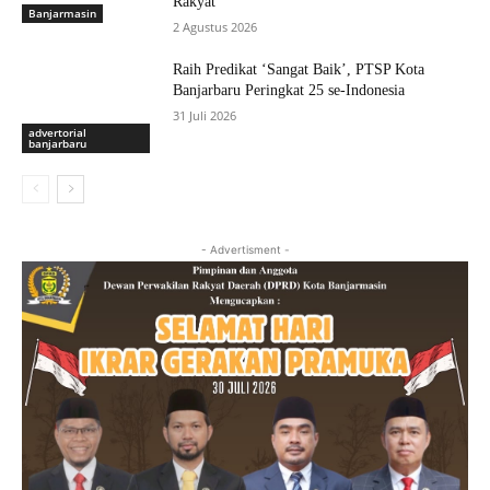
Rakyat
Banjarmasin
2 Agustus 2026
Raih Predikat ‘Sangat Baik’, PTSP Kota
Banjarbaru Peringkat 25 se-Indonesia
31 Juli 2026
advertorial
banjarbaru
- Advertisment -