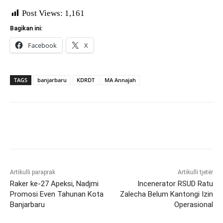
Post Views:
1,161
Bagikan ini:
Facebook
X
TAGS
banjarbaru
KDRDT
MA Annajah
Artikulli paraprak
Artikulli tjetër
Raker ke-27 Apeksi, Nadjmi
Incenerator RSUD Ratu
Promosi Even Tahunan Kota
Zalecha Belum Kantongi Izin
Banjarbaru
Operasional