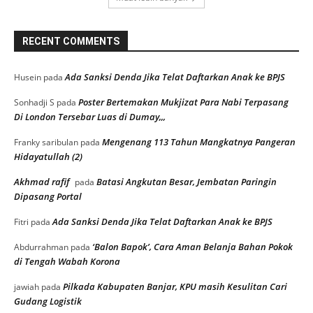
RECENT COMMENTS
Ada Sanksi Denda Jika Telat Daftarkan Anak ke BPJS
Husein
pada
Poster Bertemakan Mukjizat Para Nabi Terpasang
Sonhadji S
pada
Di London Tersebar Luas di Dumay,,,
Mengenang 113 Tahun Mangkatnya Pangeran
Franky saribulan
pada
Hidayatullah (2)
Akhmad rafif
Batasi Angkutan Besar, Jembatan Paringin
pada
Dipasang Portal
Ada Sanksi Denda Jika Telat Daftarkan Anak ke BPJS
Fitri
pada
‘Balon Bapok’, Cara Aman Belanja Bahan Pokok
Abdurrahman
pada
di Tengah Wabah Korona
Pilkada Kabupaten Banjar, KPU masih Kesulitan Cari
jawiah
pada
Gudang Logistik