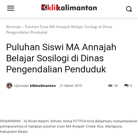
Beranda
Puluhan Siswi MA Annajah Belajar Sosilogi di Dinas
Pengendalian Penduduk
Puluhan Siswi MA Annajah
Belajar Sosilogi di Dinas
Pengendalian Penduduk
Uploader
klikkalimantan
21 Maret 2019
34
0
PEMAPARAN - Hj Ririen Nadjmi Adhani, Ketua P2TP2A Kota Banjarbaru menyampaikan
pemaparannya di hadapan puluhan siswi MA Annajah Cindai Alus, Martapura,
Kabupaten Banjar.