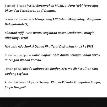
Poster Bertemakan Mukjizat Para Nabi Terpasang
Sonhadji S
pada
Di London Tersebar Luas di Dumay,,,
Mengenang 113 Tahun Mangkatnya Pangeran
Franky saribulan
pada
Hidayatullah (2)
Akhmad rafif
Batasi Angkutan Besar, Jembatan Paringin
pada
Dipasang Portal
Ada Sanksi Denda Jika Telat Daftarkan Anak ke BPJS
Fitri
pada
‘Balon Bapok’, Cara Aman Belanja Bahan Pokok
Abdurrahman
pada
di Tengah Wabah Korona
Pilkada Kabupaten Banjar, KPU masih Kesulitan Cari
jawiah
pada
Gudang Logistik
‘Perang’ Klan di Pilkada Kabupaten Banjar,
Abdur Rakhman BA
pada
Siapa Unggul?