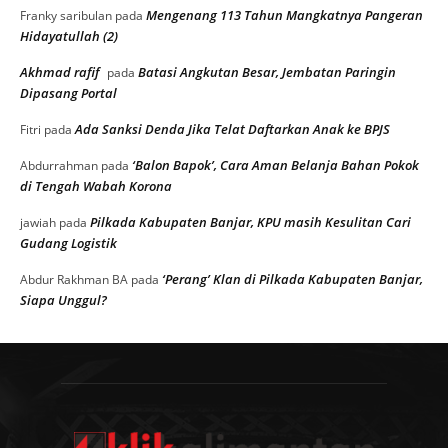
Mengenang 113 Tahun Mangkatnya Pangeran
Franky saribulan
pada
Hidayatullah (2)
Akhmad rafif
Batasi Angkutan Besar, Jembatan Paringin
pada
Dipasang Portal
Ada Sanksi Denda Jika Telat Daftarkan Anak ke BPJS
Fitri
pada
‘Balon Bapok’, Cara Aman Belanja Bahan Pokok
Abdurrahman
pada
di Tengah Wabah Korona
Pilkada Kabupaten Banjar, KPU masih Kesulitan Cari
jawiah
pada
Gudang Logistik
‘Perang’ Klan di Pilkada Kabupaten Banjar,
Abdur Rakhman BA
pada
Siapa Unggul?