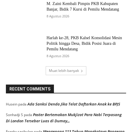
M. Zaini Kembali Pimpin PKB Kabupaten
Banjar, Bidik 7 Kursi di Pemilu Mendatang
8 Agustus 2026
Harlah ke-28, PKB Kalsel Konsolidasi Mesin
Politik hingga Desa, Bidik Posisi Juara di
Pemilu Mendatang
8 Agustus 2026
Muat lebih banyak
RECENT COMMENTS
Ada Sanksi Denda Jika Telat Daftarkan Anak ke BPJS
Husein
pada
Poster Bertemakan Mukjizat Para Nabi Terpasang
Sonhadji S
pada
Di London Tersebar Luas di Dumay,,,
Mengenang 113 Tahun Mangkatnya Pangeran
Franky saribulan
pada